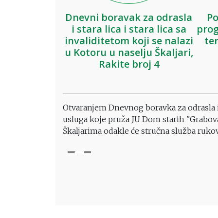
Dnevni boravak za odrasla
Po
i stara lica i stara lica sa
prog
invaliditetom koji se nalazi
te
u Kotoru u naselju Škaljari,
Rakite broj 4
Otvaranjem Dnevnog boravka za odrasla i s
usluga koje pruža JU Dom starih "Grabova
Škaljarima odakle će stručna služba ruk