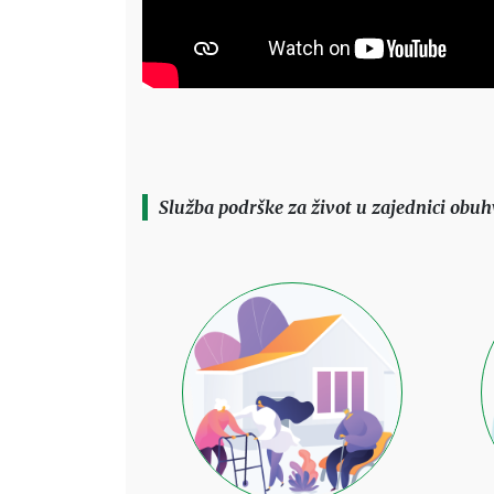
Slu
ž
ba
podr
š
ke
za
ž
ivot
u
zajednici
obuh