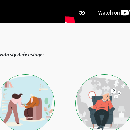
vata
sljede
ć
e
usluge
: