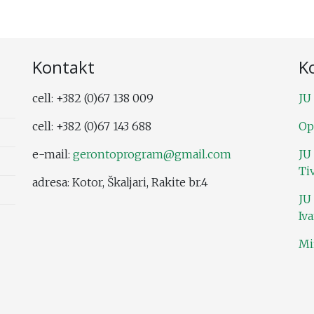
Kontakt
Ko
cell: +382 (0)67 138 009
JU
cell: +382 (0)67 143 688
Op
e-mail:
gerontoprogram@gmail.com
JU
Ti
adresa: Kotor, Škaljari, Rakite br.4
JU
Iv
Mi