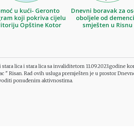
moć u kući- Geronto
Dnevni boravak za o
ram koji pokriva cijelu
oboljele od demenci
ritoriju Opštine Kotor
smješten u Risnu
tara lica i stara lica sa invaliditetom 11.09.2023.godine 
c " Risan. Rad ovih usluga premješten je u prostor Dnevno
ovoditi ponuđenim aktivnostima.