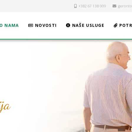
+382 67 138 009
geront
O NAMA
NOVOSTI
NAŠE USLUGE
POTR
ija