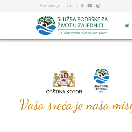
Ћирилица
|
Latinica
Vaša sreća je naša mis